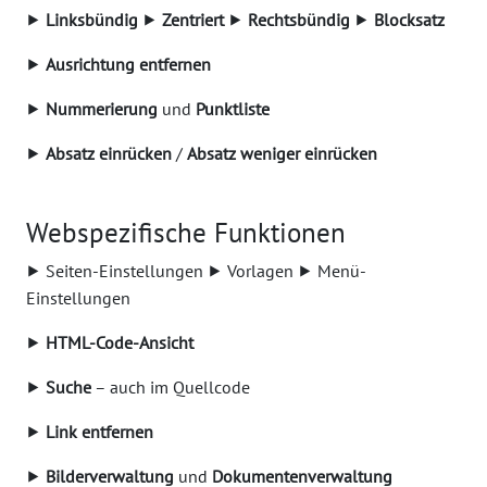
⯈
Linksbündig
⯈
Zentriert
⯈
Rechtsbündig
⯈
Blocksatz
⯈
Ausrichtung entfernen
⯈
Nummerierung
und
Punktliste
⯈
Absatz einrücken
/
Absatz weniger einrücken
Webspezifische Funktionen
⯈ Seiten-Einstellungen ⯈ Vorlagen ⯈ Menü-
Einstellungen
⯈
HTML-Code-Ansicht
⯈
Suche
– auch im Quellcode
⯈
Link entfernen
⯈
Bilderverwaltung
und
Dokumentenverwaltung