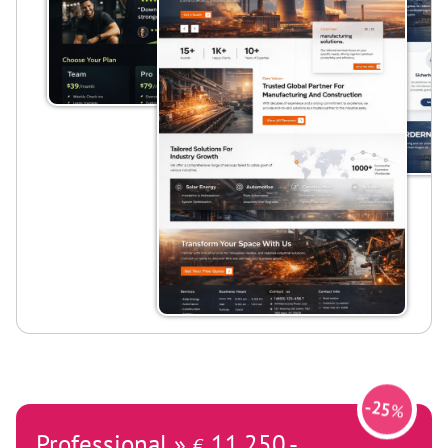
-
25
%
Professional »
11.250,-
€