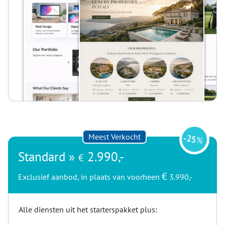
Meest Verkocht
-
25
%
Standard »
2.990,-
€
€
Exclusief aanbod, in plaats van voorheen
3.990,-
Alle diensten uit het starterspakket plus: