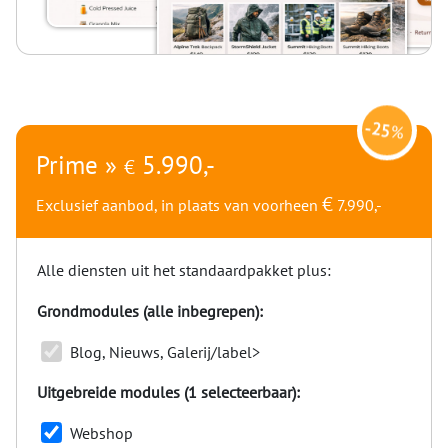
-
25
%
Prime »
5.990,-
€
€
Exclusief aanbod, in plaats van voorheen
7.990,-
Alle diensten uit het standaardpakket plus:
Grondmodules (alle inbegrepen):
Blog, Nieuws, Galerij/label>
Uitgebreide modules (1 selecteerbaar):
Webshop