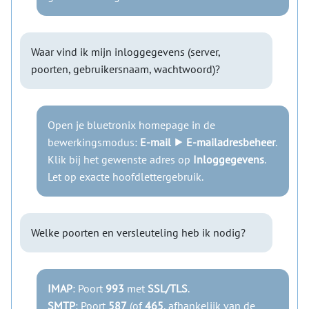
Waar vind ik mijn inloggegevens (server,
poorten, gebruikersnaam, wachtwoord)?
Open je bluetronix homepage in de
bewerkingsmodus:
E-mail ⯈ E-mailadresbeheer
.
Klik bij het gewenste adres op
Inloggegevens
.
Let op exacte hoofdlettergebruik.
Welke poorten en versleuteling heb ik nodig?
IMAP
: Poort
993
met
SSL/TLS
.
SMTP
: Poort
587
(of
465
, afhankelijk van de