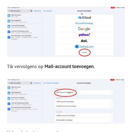
Tik vervolgens op
Mail-account toevoegen
.