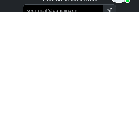
Producten
Aanbod
Websitebouwer App
Programmeer-service
Online winkel-builder app
Prijzen / Tarieven
Beoordelingen
Enterprise-projecten
Partners
Bedrijf
bluetronix voor bureaus
Experts Netwerk
Reseller-programma
Historie (sinds 2002)
Investor Relations
Carrière / Vacatures
Hulpmiddelen
Juridisch
Documentatie & Hulp
Privacybeleid