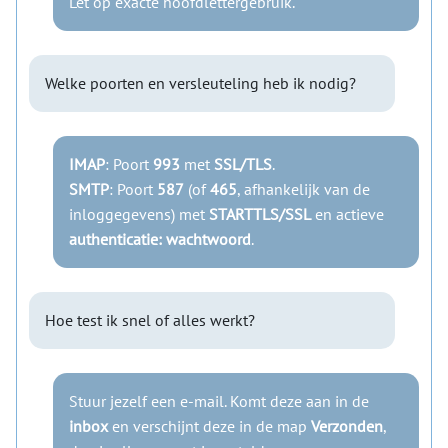
Let op exacte hoofdlettergebruik.
Welke poorten en versleuteling heb ik nodig?
IMAP
: Poort
993
met
SSL/TLS
.
SMTP
: Poort
587
(of
465
, afhankelijk van de
inloggegevens) met
STARTTLS/SSL
en actieve
authenticatie: wachtwoord
.
Hoe test ik snel of alles werkt?
Stuur jezelf een e-mail. Komt deze aan in de
inbox
en verschijnt deze in de map
Verzonden
,