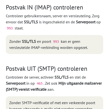
Postvak IN (IMAP) controleren
Controleer gebruikersnaam, server en versleuteling. Zorg
ervoor dat
SSL/TLS
is ingeschakeld en de
Serverpoort
op
staat.
993
Zonder
SSL/TLS
en poort
kan er geen
993
versleutelde IMAP-verbinding worden opgezet.
Postvak UIT (SMTP) controleren
Controleer de server, activeer
SSL/TLS
en stel de
Serverpoort
in op
. Zet ook
Mijn uitgaande mailserver
465
(SMTP) vereist verificatie
aan.
Zonder SMTP-verificatie of met een verkeerde poort
kunnen uitgaande e-mails niet worden verzonden.