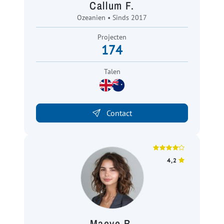
Callum F.
Ozeanien • Sinds 2017
Projecten
174
Talen
Contact
4,2
Maeve B.